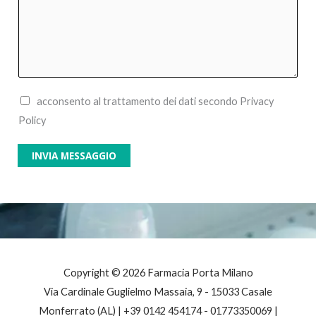
o
a
*
g
g
i
o
P
acconsento al trattamento dei dati secondo Privacy
*
r
Policy
i
INVIA MESSAGGIO
v
a
c
y
*
Copyright © 2026 Farmacia Porta Milano
Via Cardinale Guglielmo Massaia, 9 - 15033 Casale
Monferrato (AL) | +39 0142 454174 - 01773350069 |