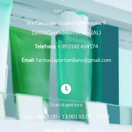
Informazioni
Via Cardinale Guglielmo Massaia, 9
15033 Casale Monferrato (AL)
Telefono
: +39 0142 454174
Email
: farmaciaportamilano@gmail.com
Orari di apertura
Lun – Ven
8:00 – 13:00 | 15:00 – 19:30
Sabato
8:30 – 12:30